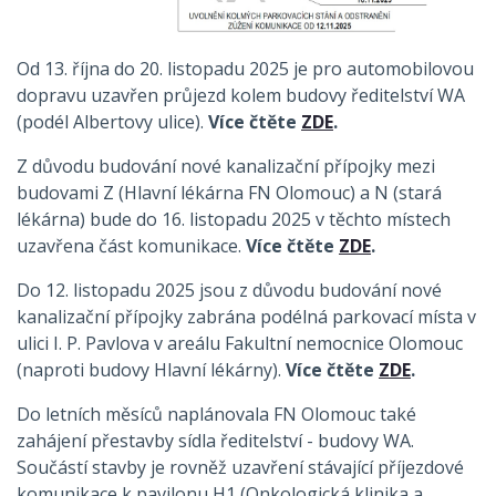
Od 13. října do 20. listopadu 2025 je pro automobilovou
dopravu uzavřen průjezd kolem budovy ředitelství WA
(podél Albertovy ulice).
Více čtěte
ZDE
.
Z důvodu budování nové kanalizační přípojky mezi
budovami Z (Hlavní lékárna FN Olomouc) a N (stará
lékárna) bude do 16. listopadu 2025 v těchto místech
uzavřena část komunikace.
Více čtěte
ZDE
.
Do 12. listopadu 2025 jsou z důvodu budování nové
kanalizační přípojky zabrána podélná parkovací místa v
ulici I. P. Pavlova v areálu Fakultní nemocnice Olomouc
(naproti budovy Hlavní lékárny).
Více čtěte
ZDE
.
Do letních měsíců naplánovala FN Olomouc také
zahájení přestavby sídla ředitelství - budovy WA.
Součástí stavby je rovněž uzavření stávající příjezdové
komunikace k pavilonu H1 (Onkologická klinika a