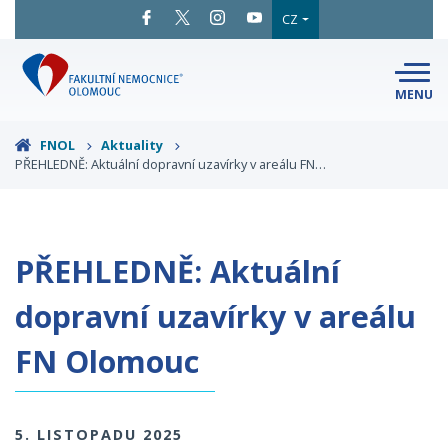
CZ
MENU
SNADNÉ
ČTENÍ
LÉKAŘI
A ODBORNÍCI
FNOL
Aktuality
PŘEHLEDNĚ: Aktuální dopravní uzavírky v areálu FN…
PACIENTI
A NÁVŠTĚVY
KLINIKY
A ODDĚLENÍ
O FAKULTNÍ
MAPA
AREÁLU
NEMOCNICI
PŘEHLEDNĚ: Aktuální
KONTAKTNÍ
INFORMACE
dopravní uzavírky v areálu
FN Olomouc
5. LISTOPADU 2025