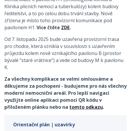
Klinika plicních nemocí a tuberkulózy) kolem budovy
ředitelství, a to po celou dobu trvání stavby. Nově
zřízena je místo toho provizorní komunikace pod
pavilonem H1.
Více čtěte
ZDE
.
Od 7. listopadu 2025 bude uzavřena provizorní trasa
pro chodce, která vznikla v souvislosti s uzavřením
průjezdu kolem nově vznikajícího pavilonu B (prostor
bývalé "staré vrátnice") a vede od budovy M k pavilonu
K.
Za všechny komplikace se velmi omlouváme a
děkujeme za pochopení - budujeme pro nás všechny
moderní nemocniční areál. Pro lepší navigaci
využijte online aplikaci pomocí QR kódu v
přiloženém plánku nebo na
tomto odkazu
.
Orientační plán | uzavírky