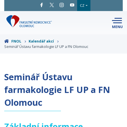
CZ
MENU
SNADNÉ
ČTENÍ
LÉKAŘI
A ODBORNÍCI
FNOL
Kalendář akcí
Seminář Ústavu farmakologie LF UP a FN Olomouc
PACIENTI
A NÁVŠTĚVY
KLINIKY
A ODDĚLENÍ
O FAKULTNÍ
MAPA
AREÁLU
NEMOCNICI
Seminář Ústavu
KONTAKTNÍ
INFORMACE
farmakologie LF UP a FN
Olomouc
Základní informace