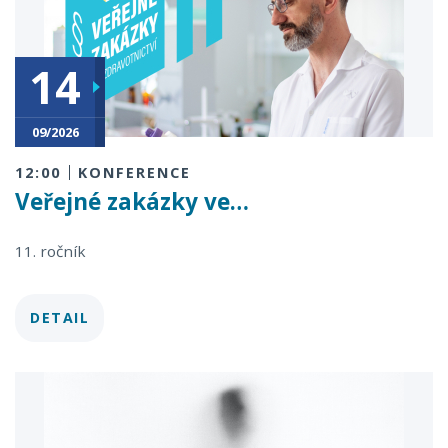
14
16
09/2026
09/2026
12:00
KONFERENCE
Veřejné zakázky ve…
11. ročník
DETAIL