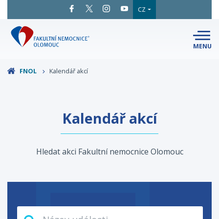
CZ
MENU
SNADNÉ
ČTENÍ
LÉKAŘI
A ODBORNÍCI
FNOL
Kalendář akcí
PACIENTI
A NÁVŠTĚVY
KLINIKY
A ODDĚLENÍ
O FAKULTNÍ
Kalendář akcí
MAPA
AREÁLU
NEMOCNICI
KONTAKTNÍ
INFORMACE
Hledat akci Fakultní nemocnice Olomouc