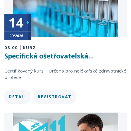
14
18
09/2026
09/2026
08:00
KURZ
Specifická ošetřovatelská…
Certifikovaný kurz | Určeno pro nelékařské zdravotnické
profese
DETAIL
REGISTROVAT