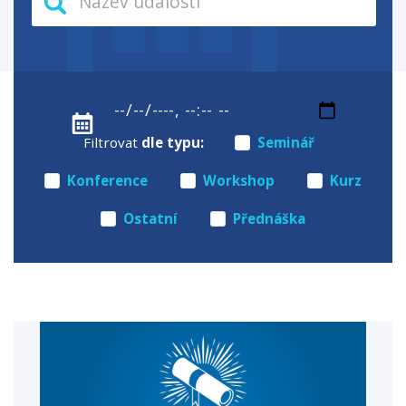
Filtrovat
dle typu:
Seminář
Konference
Workshop
Kurz
Ostatní
Přednáška