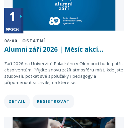
30
1
09/2026
09/2026
08:00
OSTATNÍ
Alumni září 2026 | Měsíc akcí…
Září 2026 na Univerzitě Palackého v Olomouci bude patřit
absolventům. Přijďte znovu zažít atmosféru míst, kde jste
studovali, potkat své spolužáky i pedagogy a
připomenout si chvíle, na které se…
DETAIL
REGISTROVAT