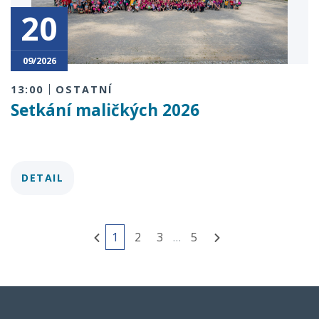
20
09/2026
13:00
OSTATNÍ
Setkání maličkých 2026
DETAIL
1
2
3
…
5