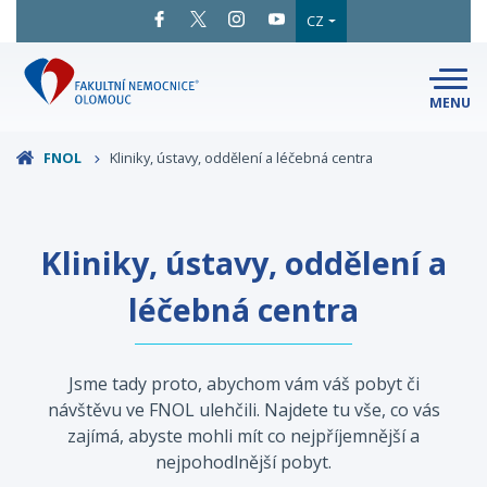
CZ
MENU
SNADNÉ
ČTENÍ
LÉKAŘI
A ODBORNÍCI
FNOL
Kliniky, ústavy, oddělení a léčebná centra
PACIENTI
A NÁVŠTĚVY
KLINIKY
A ODDĚLENÍ
O FAKULTNÍ
Kliniky, ústavy, oddělení a
MAPA
AREÁLU
NEMOCNICI
léčebná centra
KONTAKTNÍ
INFORMACE
Jsme tady proto, abychom vám váš pobyt či
návštěvu ve FNOL ulehčili. Najdete tu vše, co vás
zajímá, abyste mohli mít co nejpříjemnější a
nejpohodlnější pobyt.