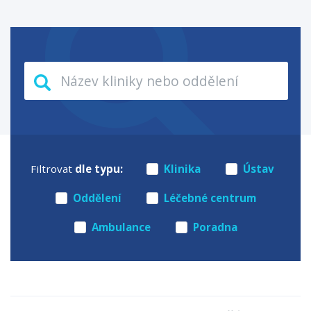
Filtrovat
dle typu:
Klinika
Ústav
Oddělení
Léčebné centrum
Ambulance
Poradna