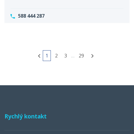
588 444 287
1
2
3
…
29
Rychlý kontakt