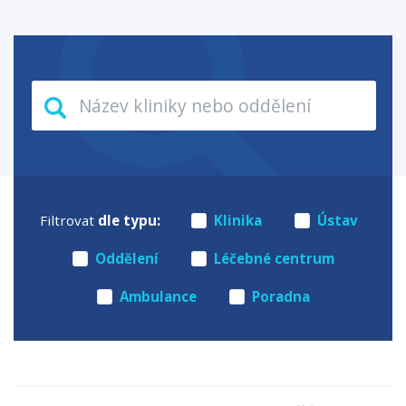
Filtrovat
dle typu:
Klinika
Ústav
Oddělení
Léčebné centrum
Ambulance
Poradna