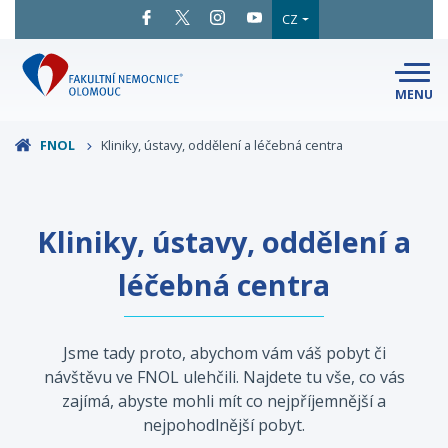
CZ
MENU
SNADNÉ
ČTENÍ
LÉKAŘI
A ODBORNÍCI
FNOL
Kliniky, ústavy, oddělení a léčebná centra
PACIENTI
A NÁVŠTĚVY
KLINIKY
A ODDĚLENÍ
O FAKULTNÍ
Kliniky, ústavy, oddělení a
MAPA
AREÁLU
NEMOCNICI
léčebná centra
KONTAKTNÍ
INFORMACE
Jsme tady proto, abychom vám váš pobyt či
návštěvu ve FNOL ulehčili. Najdete tu vše, co vás
zajímá, abyste mohli mít co nejpříjemnější a
nejpohodlnější pobyt.