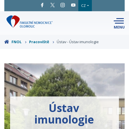
CZ
MENU
SNADNÉ
ČTENÍ
LÉKAŘI
A ODBORNÍCI
FNOL
Pracoviště
Ústav - Ústav imunologie
PACIENTI
A NÁVŠTĚVY
KLINIKY
A ODDĚLENÍ
O FAKULTNÍ
MAPA
AREÁLU
NEMOCNICI
KONTAKTNÍ
INFORMACE
Ústav
imunologie