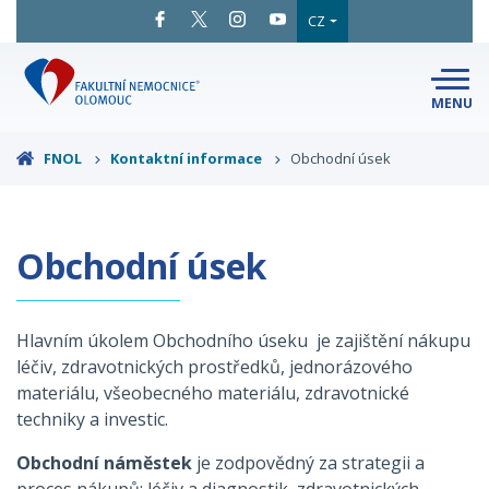
CZ
MENU
SNADNÉ
ČTENÍ
LÉKAŘI
A ODBORNÍCI
FNOL
Kontaktní informace
Obchodní úsek
PACIENTI
A NÁVŠTĚVY
KLINIKY
A ODDĚLENÍ
O FAKULTNÍ
Obchodní úsek
MAPA
AREÁLU
NEMOCNICI
KONTAKTNÍ
INFORMACE
Hlavním úkolem Obchodního úseku je zajištění nákupu
léčiv, zdravotnických prostředků, jednorázového
materiálu, všeobecného materiálu, zdravotnické
techniky a investic.
Obchodní náměstek
je zodpovědný za strategii a