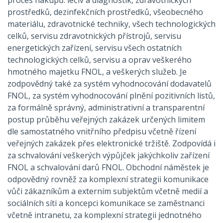
proces nákupů: léčiv a diagnostik, zdravotnických
prostředků, dezinfekčních prostředků, všeobecného
materiálu, zdravotnické techniky, všech technologických
celků, servisu zdravotnických přístrojů, servisu
energetických zařízení, servisu všech ostatních
technologických celků, servisu a oprav veškerého
hmotného majetku FNOL, a veškerých služeb. Je
zodpovědný také za systém vyhodnocování dodavatelů
FNOL, za systém vyhodnocování plnění pozitivních listů,
za formálně správný, administrativní a transparentní
postup průběhu veřejných zakázek určených limitem
dle samostatného vnitřního předpisu včetně řízení
veřejných zakázek přes elektronické tržiště. Zodpovídá i
za schvalování veškerých výpůjček jakýchkoliv zařízení
FNOL a schvalování darů FNOL. Obchodní náměstek je
odpovědný rovněž za komplexní strategii komunikace
vůči zákazníkům a externím subjektům včetně medií a
sociálních síti a koncepci komunikace se zaměstnanci
včetně intranetu, za komplexní strategii jednotného