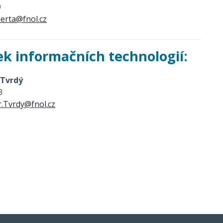
9
erta@fnol.cz
k informačních technologií:
 Tvrdý
3
.Tvrdy@fnol.cz