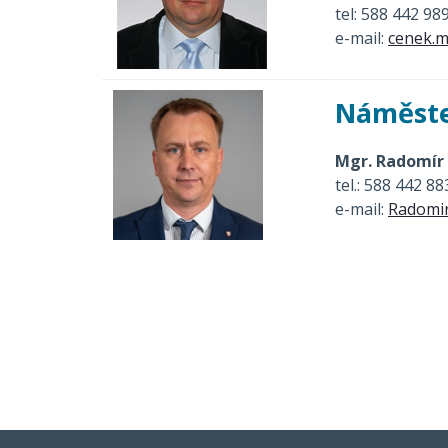
tel: 588 442 98
e-mail:
cenek.m
Náměste
Mgr. Radomír
tel.: 588 442 88
e-mail:
Radomir
ředitelství
sekretariát