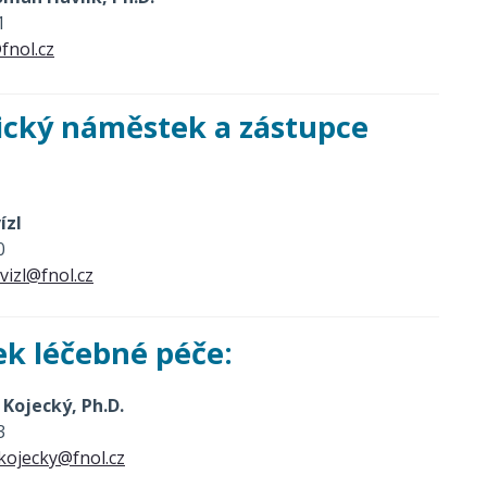
1
fnol.cz
cký náměstek a zástupce
ízl
0
vizl@fnol.cz
k léčebné péče:
Kojecký, Ph.D.
3
kojecky@fnol.cz