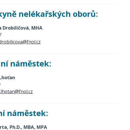
yně nelékařských oborů:
ea Drobiličová, MHA
7
drobilicova@fnol.cz
lní náměstek:
 Lhoťan
9
v.lhotan@fnol.cz
í náměstek:
rta, Ph.D., MBA, MPA