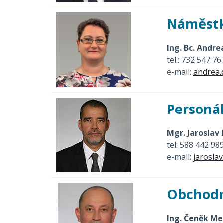
Náměstk
Ing. Bc. Andr
tel.: 732 547 76
e-mail:
andrea.
Personá
Mgr. Jaroslav
tel: 588 442 98
e-mail:
jarosla
Obchodn
Ing. Čeněk Me