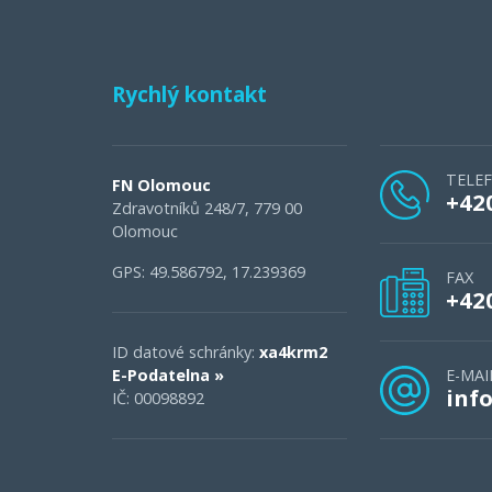
Rychlý kontakt
TELE
FN Olomouc
+42
Zdravotníků 248/7, 779 00
Olomouc
GPS: 49.586792, 17.239369
FAX
+42
ID datové schránky:
xa4krm2
E-Podatelna »
E-MAI
inf
IČ: 00098892