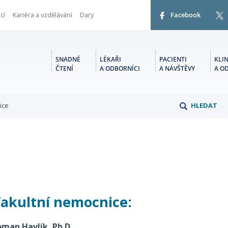
cí
Kariéra a vzdělávání
Dary
Facebook
SNADNÉ
LÉKAŘI
PACIENTI
KLIN
ČTENÍ
A ODBORNÍCI
A NÁVŠTĚVY
A O
ice
HLEDAT
fakultní nemocnice:
oman Havlík, Ph.D.