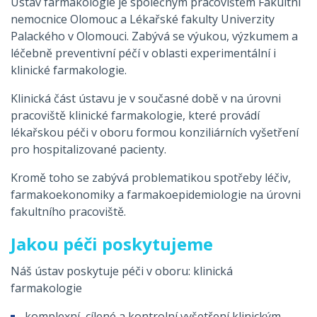
Ústav farmakologie je společným pracovištěm Fakultní
nemocnice Olomouc a Lékařské fakulty Univerzity
Palackého v Olomouci. Zabývá se výukou, výzkumem a
léčebně preventivní péčí v oblasti experimentální i
klinické farmakologie.
Klinická část ústavu je v současné době v na úrovni
pracoviště klinické farmakologie, které provádí
lékařskou péči v oboru formou konziliárních vyšetření
pro hospitalizované pacienty.
Kromě toho se zabývá problematikou spotřeby léčiv,
farmakoekonomiky a farmakoepidemiologie na úrovni
fakultního pracoviště.
Jakou péči poskytujeme
Náš ústav poskytuje péči v oboru: klinická
farmakologie
komplexní, cílené a kontrolní vyšetření klinickým