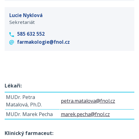
Lucie Nyklová
Sekretariát
585 632 552
farmakologie@fnol.cz
Lékaři:
MUDr. Petra
petra.matalova@fnol.cz
Matalová, Ph.D.
MUDr. Marek Pecha
marek.pecha@fnol.cz
Klinický farmaceut: