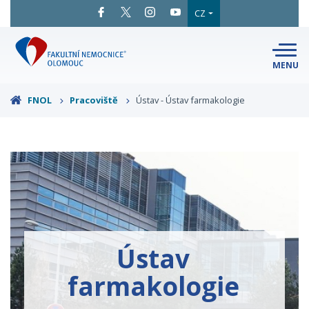
CZ
MENU
SNADNÉ
ČTENÍ
LÉKAŘI
A ODBORNÍCI
FNOL
Pracoviště
Ústav - Ústav farmakologie
PACIENTI
A NÁVŠTĚVY
KLINIKY
A ODDĚLENÍ
O FAKULTNÍ
MAPA
AREÁLU
NEMOCNICI
KONTAKTNÍ
INFORMACE
Ústav
farmakologie