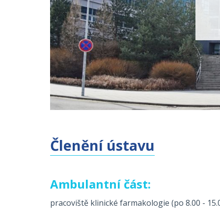
Členění ústavu
Ambulantní část:
pracoviště klinické farmakologie (po 8.00 - 15.0