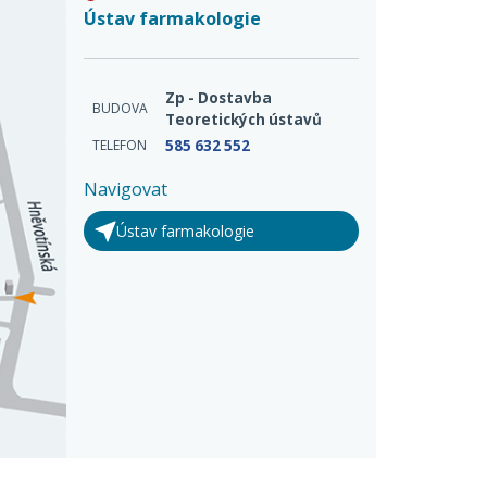
Ústav farmakologie
Zp - Dostavba
BUDOVA
Teoretických ústavů
TELEFON
585 632 552
Navigovat
Ústav farmakologie