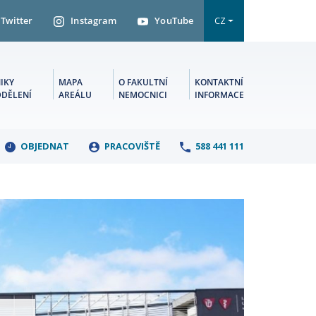
Twitter
Instagram
YouTube
CZ
IKY
MAPA
O FAKULTNÍ
KONTAKTNÍ
DDĚLENÍ
AREÁLU
NEMOCNICI
INFORMACE
OBJEDNAT
PRACOVIŠTĚ
588 441 111