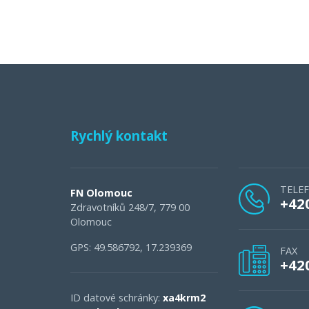
Rychlý kontakt
TELE
FN Olomouc
+42
Zdravotníků 248/7, 779 00
Olomouc
GPS: 49.586792, 17.239369
FAX
+42
ID datové schránky:
xa4krm2