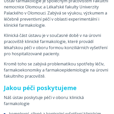
Ústav farmakologie je společným pracovištěm Fakultní
nemocnice Olomouc a Lékařské fakulty Univerzity
Palackého v Olomouci. Zabývá se výukou, výzkumem a
léčebně preventivní péčí v oblasti experimentální i
klinické farmakologie.
Klinická část ústavu je v současné době v na úrovni
pracoviště klinické farmakologie, které provádí
lékařskou péči v oboru formou konziliárních vyšetření
pro hospitalizované pacienty.
Kromě toho se zabývá problematikou spotřeby léčiv,
farmakoekonomiky a farmakoepidemiologie na úrovni
fakultního pracoviště.
Jakou péči poskytujeme
Náš ústav poskytuje péči v oboru: klinická
farmakologie
komplexní, cílené a kontrolní vyšetření klinickým