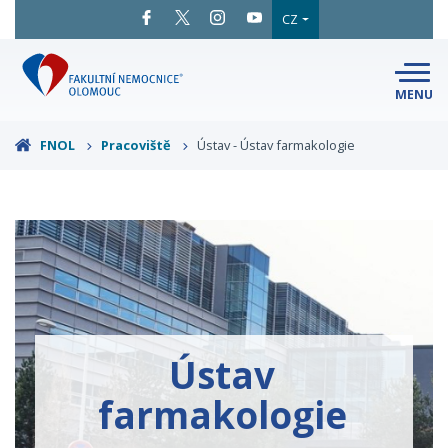
CZ
MENU
SNADNÉ
ČTENÍ
LÉKAŘI
A ODBORNÍCI
FNOL
Pracoviště
Ústav - Ústav farmakologie
PACIENTI
A NÁVŠTĚVY
KLINIKY
A ODDĚLENÍ
O FAKULTNÍ
MAPA
AREÁLU
NEMOCNICI
KONTAKTNÍ
INFORMACE
Ústav
farmakologie